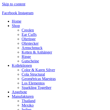
Skip to content
Facebook
Instagram
Home
Shop
Creolen
Ear Cuffs
Ohrringe
Ohrstecker
Armschmuck
Ketten & Anhänger
Ringe
Gutscheine
Kollektionen
Color & Karen Silver
Cola Structural
Geométricas Maestras
Los Elementos
Sparkling Together
Angebote
Manufakturen
Thailand
Mexiko
Indien