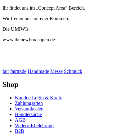
Ihr findet uns im „Concept Area“ Bereich.
Wir freuen uns auf euer Kommen.
Die UMIWIs
www.thenewboxisopen.de
fair
fairtrade
Handmade
Messe
Schmuck
Viagra
(Sildenafil)
Shop
ist
eine
Kunden Login & Konto
Art
Zahlungsarten
von
Versandkosten
Medikament,
Händlersuche
das
AGB
zur
Widerrufsbelehrung
Behandlung
B2B
von
erektiler