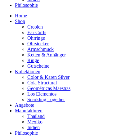
Philosophie
Home
Shop
Creolen
Ear Cuffs
Ohrringe
Ohrstecker
Armschmuck
Ketten & Anhänger
Ringe
Gutscheine
Kollektionen
Color & Karen Silver
Cola Structural
Geométricas Maestras
Los Elementos
Sparkling Together
Angebote
Manufakturen
Thailand
Mexiko
Indien
Philosophie