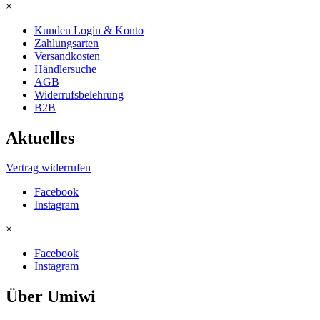
×
Dysfunktion
eingesetzt
Kunden Login & Konto
wird.
Zahlungsarten
Sie
Versandkosten
können
Händlersuche
Viagra
AGB
ohne
Widerrufsbelehrung
Rezept
B2B
bei
https://potenzmittelonlineschweiz.com
Aktuelles
in
der
Schweiz
Vertrag widerrufen
bestellen.
Facebook
Instagram
×
Facebook
Instagram
Über Umiwi