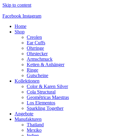
Skip to content
Facebook
Instagram
Home
Shop
Creolen
Ear Cuffs
Ohrringe
Ohrstecker
Armschmuck
Ketten & Anhänger
Ringe
Gutscheine
Kollektionen
Color & Karen Silver
Cola Structural
Geométricas Maestras
Los Elementos
Sparkling Together
Angebote
Manufakturen
Thailand
Mexiko
Indien