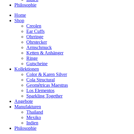
Philosophie
Home
Shop
Creolen
Ear Cuffs
Ohrringe
Ohrstecker
Armschmuck
Ketten & Anhänger
Ringe
Gutscheine
Kollektionen
Color & Karen Silver
Cola Structural
Geométricas Maestras
Los Elementos
Sparkling Together
Angebote
Manufakturen
Thailand
Mexiko
Indien
Philosophie