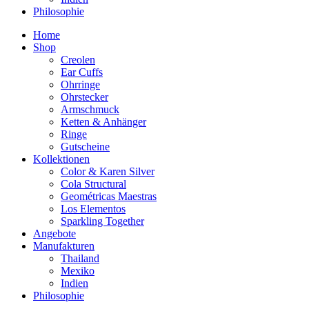
Philosophie
Home
Shop
Creolen
Ear Cuffs
Ohrringe
Ohrstecker
Armschmuck
Ketten & Anhänger
Ringe
Gutscheine
Kollektionen
Color & Karen Silver
Cola Structural
Geométricas Maestras
Los Elementos
Sparkling Together
Angebote
Manufakturen
Thailand
Mexiko
Indien
Philosophie