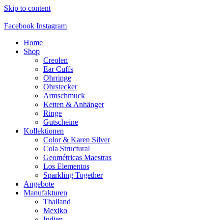
Skip to content
Facebook
Instagram
Home
Shop
Creolen
Ear Cuffs
Ohrringe
Ohrstecker
Armschmuck
Ketten & Anhänger
Ringe
Gutscheine
Kollektionen
Color & Karen Silver
Cola Structural
Geométricas Maestras
Los Elementos
Sparkling Together
Angebote
Manufakturen
Thailand
Mexiko
Indien