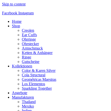
Skip to content
Facebook
Instagram
Home
Shop
Creolen
Ear Cuffs
Ohrringe
Ohrstecker
Armschmuck
Ketten & Anhänger
Ringe
Gutscheine
Kollektionen
Color & Karen Silver
Cola Structural
Geométricas Maestras
Los Elementos
Sparkling Together
Angebote
Manufakturen
Thailand
Mexiko
Indien