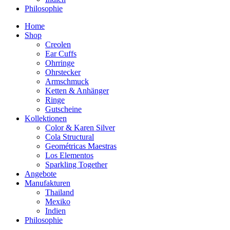
Philosophie
Home
Shop
Creolen
Ear Cuffs
Ohrringe
Ohrstecker
Armschmuck
Ketten & Anhänger
Ringe
Gutscheine
Kollektionen
Color & Karen Silver
Cola Structural
Geométricas Maestras
Los Elementos
Sparkling Together
Angebote
Manufakturen
Thailand
Mexiko
Indien
Philosophie