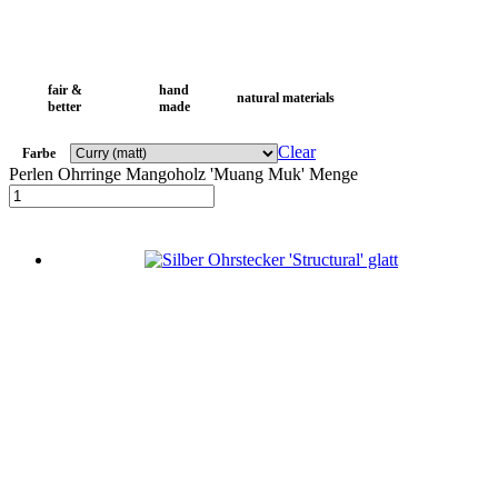
fair &
hand
natural materials
better
made
Clear
Farbe
Perlen Ohrringe Mangoholz 'Muang Muk' Menge
In den Warenkorb