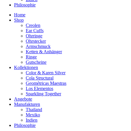
Philosophie
Home
Shop
Creolen
Ear Cuffs
Ohrringe
Ohrstecker
Armschmuck
Ketten & Anhänger
Ringe
Gutscheine
Kollektionen
Color & Karen Silver
Cola Structural
Geométricas Maestras
Los Elementos
Sparkling Together
Angebote
Manufakturen
Thailand
Mexiko
Indien
Philosophie