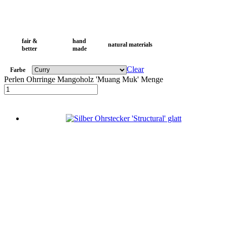
fair &
hand
natural materials
better
made
Clear
Farbe
Perlen Ohrringe Mangoholz 'Muang Muk' Menge
In den Warenkorb