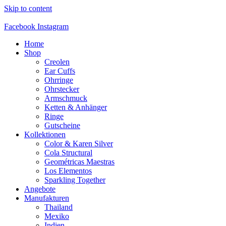
Skip to content
Facebook
Instagram
Home
Shop
Creolen
Ear Cuffs
Ohrringe
Ohrstecker
Armschmuck
Ketten & Anhänger
Ringe
Gutscheine
Kollektionen
Color & Karen Silver
Cola Structural
Geométricas Maestras
Los Elementos
Sparkling Together
Angebote
Manufakturen
Thailand
Mexiko
Indien