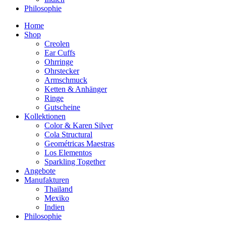
Philosophie
Home
Shop
Creolen
Ear Cuffs
Ohrringe
Ohrstecker
Armschmuck
Ketten & Anhänger
Ringe
Gutscheine
Kollektionen
Color & Karen Silver
Cola Structural
Geométricas Maestras
Los Elementos
Sparkling Together
Angebote
Manufakturen
Thailand
Mexiko
Indien
Philosophie