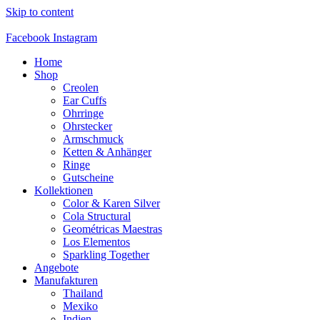
Skip to content
Facebook
Instagram
Home
Shop
Creolen
Ear Cuffs
Ohrringe
Ohrstecker
Armschmuck
Ketten & Anhänger
Ringe
Gutscheine
Kollektionen
Color & Karen Silver
Cola Structural
Geométricas Maestras
Los Elementos
Sparkling Together
Angebote
Manufakturen
Thailand
Mexiko
Indien