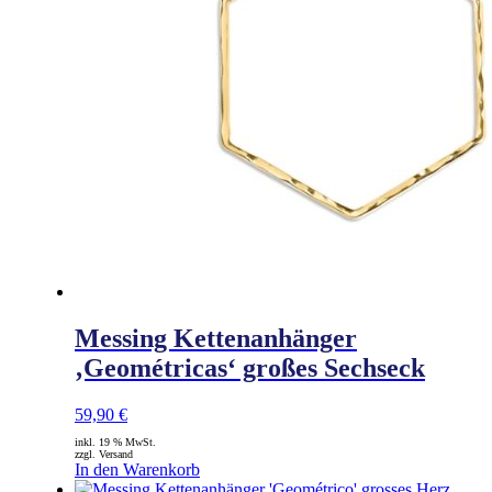
Messing Kettenanhänger
‚Geométricas‘ großes Sechseck
59,90
€
inkl. 19 % MwSt.
zzgl. Versand
In den Warenkorb