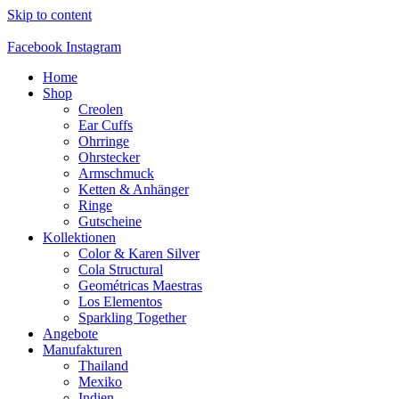
Skip to content
Facebook
Instagram
Home
Shop
Creolen
Ear Cuffs
Ohrringe
Ohrstecker
Armschmuck
Ketten & Anhänger
Ringe
Gutscheine
Kollektionen
Color & Karen Silver
Cola Structural
Geométricas Maestras
Los Elementos
Sparkling Together
Angebote
Manufakturen
Thailand
Mexiko
Indien