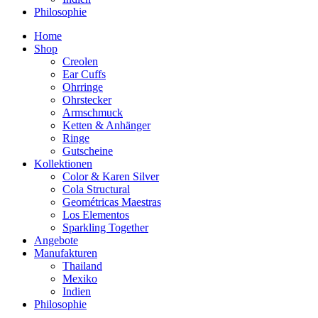
Philosophie
Home
Shop
Creolen
Ear Cuffs
Ohrringe
Ohrstecker
Armschmuck
Ketten & Anhänger
Ringe
Gutscheine
Kollektionen
Color & Karen Silver
Cola Structural
Geométricas Maestras
Los Elementos
Sparkling Together
Angebote
Manufakturen
Thailand
Mexiko
Indien
Philosophie