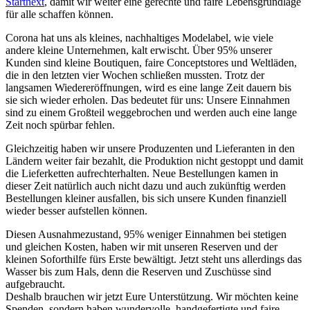
Startnext
, damit wir weiter eine gerechte und faire Lebensgrundlage
für alle schaffen können.
Corona hat uns als kleines, nachhaltiges Modelabel, wie viele
andere kleine Unternehmen, kalt erwischt. Über 95% unserer
Kunden sind kleine Boutiquen, faire Conceptstores und Weltläden,
die in den letzten vier Wochen schließen mussten. Trotz der
langsamen Wiedereröffnungen, wird es eine lange Zeit dauern bis
sie sich wieder erholen. Das bedeutet für uns: Unsere Einnahmen
sind zu einem Großteil weggebrochen und werden auch eine lange
Zeit noch spürbar fehlen.
Gleichzeitig haben wir unsere Produzenten und Lieferanten in den
Ländern weiter fair bezahlt, die Produktion nicht gestoppt und damit
die Lieferketten aufrechterhalten. Neue Bestellungen kamen in
dieser Zeit natürlich auch nicht dazu und auch zukünftig werden
Bestellungen kleiner ausfallen, bis sich unsere Kunden finanziell
wieder besser aufstellen können.
Diesen Ausnahmezustand, 95% weniger Einnahmen bei stetigen
und gleichen Kosten, haben wir mit unseren Reserven und der
kleinen Soforthilfe fürs Erste bewältigt. Jetzt steht uns allerdings das
Wasser bis zum Hals, denn die Reserven und Zuschüsse sind
aufgebraucht.
Deshalb brauchen wir jetzt Eure Unterstützung. Wir möchten keine
Spenden, sondern haben wundervolle, handgefertigte und faire