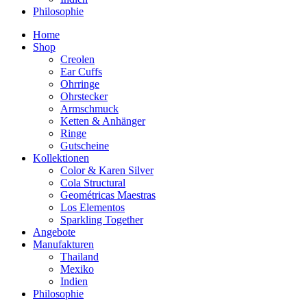
Philosophie
Home
Shop
Creolen
Ear Cuffs
Ohrringe
Ohrstecker
Armschmuck
Ketten & Anhänger
Ringe
Gutscheine
Kollektionen
Color & Karen Silver
Cola Structural
Geométricas Maestras
Los Elementos
Sparkling Together
Angebote
Manufakturen
Thailand
Mexiko
Indien
Philosophie