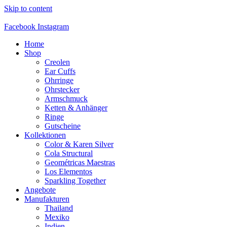
Skip to content
Facebook
Instagram
Home
Shop
Creolen
Ear Cuffs
Ohrringe
Ohrstecker
Armschmuck
Ketten & Anhänger
Ringe
Gutscheine
Kollektionen
Color & Karen Silver
Cola Structural
Geométricas Maestras
Los Elementos
Sparkling Together
Angebote
Manufakturen
Thailand
Mexiko
Indien