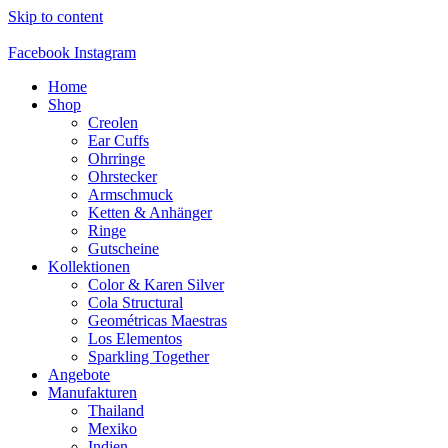
Skip to content
Facebook
Instagram
Home
Shop
Creolen
Ear Cuffs
Ohrringe
Ohrstecker
Armschmuck
Ketten & Anhänger
Ringe
Gutscheine
Kollektionen
Color & Karen Silver
Cola Structural
Geométricas Maestras
Los Elementos
Sparkling Together
Angebote
Manufakturen
Thailand
Mexiko
Indien