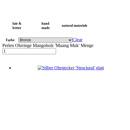
fair &
hand
natural materials
better
made
Clear
Farbe
Perlen Ohrringe Mangoholz 'Muang Muk' Menge
In den Warenkorb