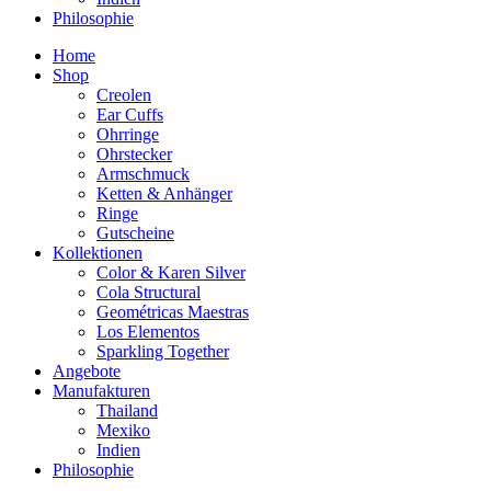
Philosophie
Home
Shop
Creolen
Ear Cuffs
Ohrringe
Ohrstecker
Armschmuck
Ketten & Anhänger
Ringe
Gutscheine
Kollektionen
Color & Karen Silver
Cola Structural
Geométricas Maestras
Los Elementos
Sparkling Together
Angebote
Manufakturen
Thailand
Mexiko
Indien
Philosophie