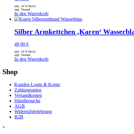
inkl. 19 % MwSt.
zzgl. Versand
In den Warenkorb
Silber Armkettchen ‚Karen‘ Wasserbl
49,90
€
inkl. 19 % MwSt.
zzgl. Versand
In den Warenkorb
Shop
Kunden Login & Konto
Zahlungsarten
Versandkosten
Händlersuche
AGB
Widerrufsbelehrung
B2B
×