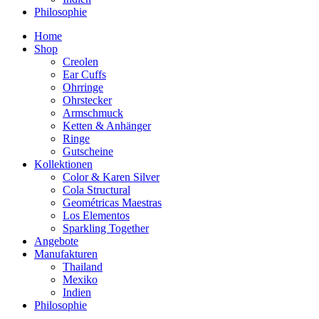
Philosophie
Home
Shop
Creolen
Ear Cuffs
Ohrringe
Ohrstecker
Armschmuck
Ketten & Anhänger
Ringe
Gutscheine
Kollektionen
Color & Karen Silver
Cola Structural
Geométricas Maestras
Los Elementos
Sparkling Together
Angebote
Manufakturen
Thailand
Mexiko
Indien
Philosophie