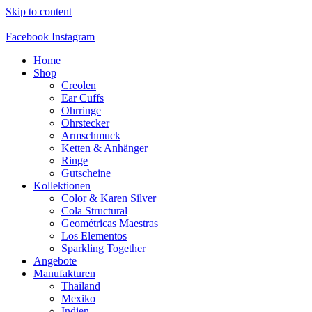
Skip to content
Facebook
Instagram
Home
Shop
Creolen
Ear Cuffs
Ohrringe
Ohrstecker
Armschmuck
Ketten & Anhänger
Ringe
Gutscheine
Kollektionen
Color & Karen Silver
Cola Structural
Geométricas Maestras
Los Elementos
Sparkling Together
Angebote
Manufakturen
Thailand
Mexiko
Indien