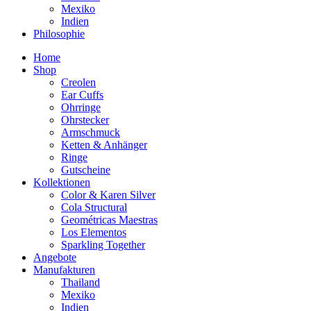
Mexiko
Indien
Philosophie
Home
Shop
Creolen
Ear Cuffs
Ohrringe
Ohrstecker
Armschmuck
Ketten & Anhänger
Ringe
Gutscheine
Kollektionen
Color & Karen Silver
Cola Structural
Geométricas Maestras
Los Elementos
Sparkling Together
Angebote
Manufakturen
Thailand
Mexiko
Indien