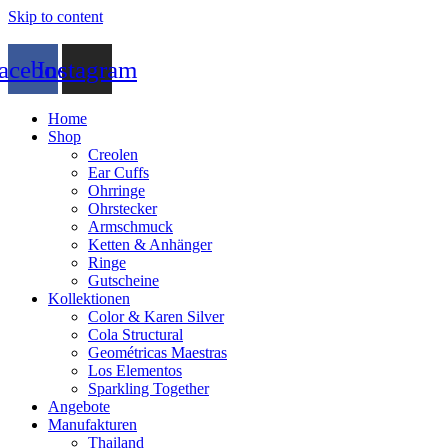
Skip to content
acebook
Instagram
Home
Shop
Creolen
Ear Cuffs
Ohrringe
Ohrstecker
Armschmuck
Ketten & Anhänger
Ringe
Gutscheine
Kollektionen
Color & Karen Silver
Cola Structural
Geométricas Maestras
Los Elementos
Sparkling Together
Angebote
Manufakturen
Thailand