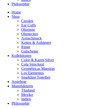
Philosophie
Home
Shop
Creolen
Ear Cuffs
Ohrringe
Ohrstecker
Armschmuck
Ketten & Anhänger
Ringe
Gutscheine
Kollektionen
Color & Karen Silver
Cola Structural
Geométricas Maestras
Los Elementos
Sparkling Together
Angebote
Manufakturen
Thailand
Mexiko
Indien
Philosophie