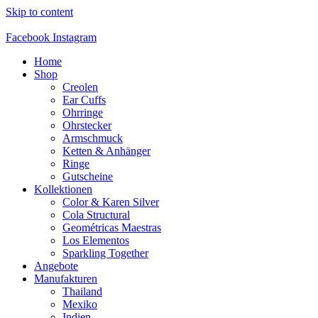
Skip to content
Facebook
Instagram
Home
Shop
Creolen
Ear Cuffs
Ohrringe
Ohrstecker
Armschmuck
Ketten & Anhänger
Ringe
Gutscheine
Kollektionen
Color & Karen Silver
Cola Structural
Geométricas Maestras
Los Elementos
Sparkling Together
Angebote
Manufakturen
Thailand
Mexiko
Indien