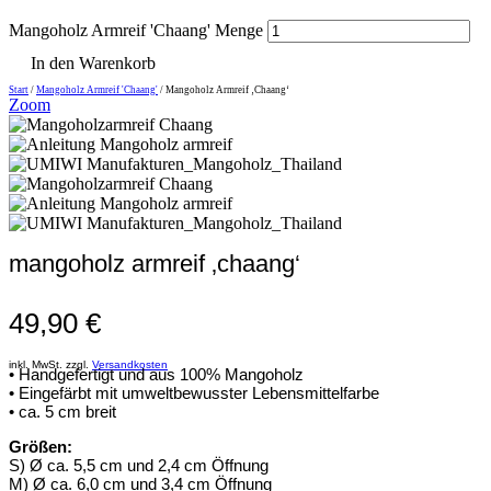
Mangoholz Armreif 'Chaang' Menge
In den Warenkorb
Start
/
Mangoholz Armreif 'Chaang'
/ Mangoholz Armreif ‚Chaang‘
Zoom
mangoholz armreif ‚chaang‘
49,90
€
inkl. MwSt. zzgl.
Versandkosten
• Handgefertigt und aus 100% Mangoholz
• Eingefärbt mit umweltbewusster Lebensmittelfarbe
• ca. 5 cm breit
Größen:
S) Ø ca. 5,5 cm und 2,4 cm Öffnung
M) Ø ca. 6,0 cm und 3,4 cm Öffnung