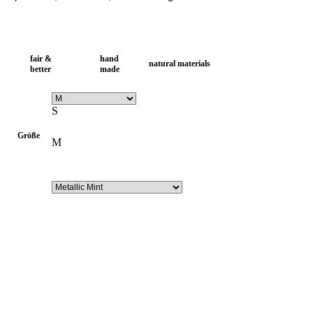
fair &
hand
natural materials
better
made
S
Größe
M