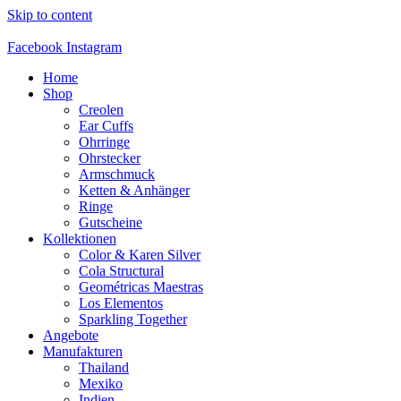
Skip to content
Facebook
Instagram
Home
Shop
Creolen
Ear Cuffs
Ohrringe
Ohrstecker
Armschmuck
Ketten & Anhänger
Ringe
Gutscheine
Kollektionen
Color & Karen Silver
Cola Structural
Geométricas Maestras
Los Elementos
Sparkling Together
Angebote
Manufakturen
Thailand
Mexiko
Indien