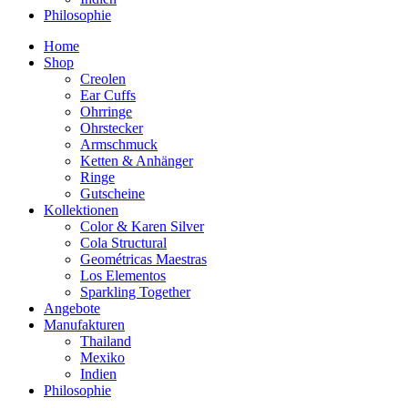
Philosophie
Home
Shop
Creolen
Ear Cuffs
Ohrringe
Ohrstecker
Armschmuck
Ketten & Anhänger
Ringe
Gutscheine
Kollektionen
Color & Karen Silver
Cola Structural
Geométricas Maestras
Los Elementos
Sparkling Together
Angebote
Manufakturen
Thailand
Mexiko
Indien
Philosophie