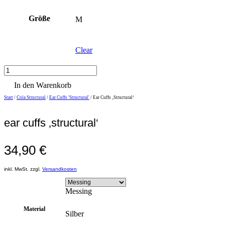
Größe
M
Clear
Ear
Cuffs
In den Warenkorb
'Structural'
Menge
Start
/
Cola Structural
/
Ear Cuffs 'Structural'
/ Ear Cuffs ‚Structural‘
Zoom
ear cuffs ‚structural‘
34,90
€
inkl. MwSt. zzgl.
Versandkosten
Messing
Material
Silber