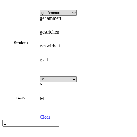
gehämmert
gestrichen
Struktur
gezwirbelt
glatt
S
M
Größe
Clear
Ear
Cuffs
In den Warenkorb
'Structural'