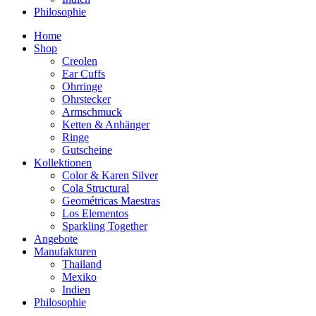
Philosophie
Home
Shop
Creolen
Ear Cuffs
Ohrringe
Ohrstecker
Armschmuck
Ketten & Anhänger
Ringe
Gutscheine
Kollektionen
Color & Karen Silver
Cola Structural
Geométricas Maestras
Los Elementos
Sparkling Together
Angebote
Manufakturen
Thailand
Mexiko
Indien
Philosophie