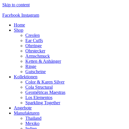
Skip to content
Facebook
Instagram
Home
Shop
Creolen
Ear Cuffs
Ohrringe
Ohrstecker
Armschmuck
Ketten & Anhänger
Ringe
Gutscheine
Kollektionen
Color & Karen Silver
Cola Structural
Geométricas Maestras
Los Elementos
Sparkling Together
Angebote
Manufakturen
Thailand
Mexiko
Indien