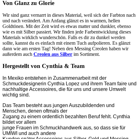
Von Glanz zu Glorie
Wir sind ganz vernarrt in dieses Material, weil sich der Farbton nach
und nach verändert. Am Anfang
glänzt es in warmen, hellen
Goldtönen. Mit der Zeit wird es etwas matter und dunkler, ebenso
wie es mit Silber passiert. Wir finden jede Farbentwicklung dieses
Materials wirklich wunderschön. Falls es dir zu dunkel werden
sollte, kannst du es einfach mit einem Tuch aufpolieren. Es glänzt
dann wie am ersten Tag!
Neben den Messing Creolen haben wir
außerdem auch
Creolen aus Silber
im Sortiment.
Hergestellt von Cynthia & Team
In Mexiko entstehen in Zusammenarbeit mit der
Schmuckdesignerin Cynthia Lopez und ihrem Team faire und
nachhaltige Accessoires, die für uns und unsere Umwelt
wichtig sind.
Das Team besteht aus jungen Auszubildenden und
Menschen, denen oftmals der
Zugang zu einem ordentlich bezahlten Beruf fehlt. Cynthia
bildet vor allem
junge Frauen im Schmuckhandwerk aus, so dass sie für
UMIWI und auch andere
Kunden später Accessoires aus Silber, Gold und Messing