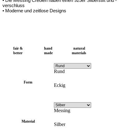
• Die Messing Creolen haben einen 925er Silberstift und -
verschluss
• Moderne und zeitlose Designs
fair &
hand
natural
better
made
materials
Rund
Form
Eckig
Messing
Material
Silber