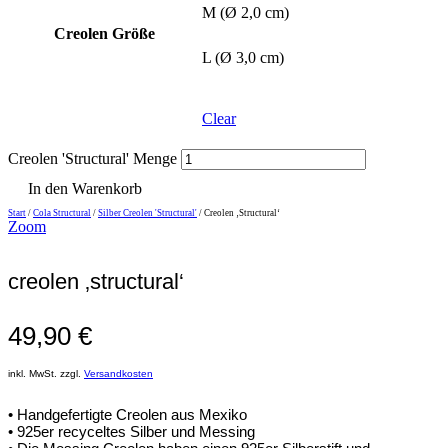
M (Ø 2,0 cm)
Creolen Größe
L (Ø 3,0 cm)
Clear
Creolen 'Structural' Menge
In den Warenkorb
Start
/
Cola Structural
/
Silber Creolen 'Structural'
/ Creolen ‚Structural‘
Zoom
creolen ‚structural‘
49,90
€
inkl. MwSt. zzgl.
Versandkosten
• Handgefertigte Creolen aus Mexiko
• 925er recyceltes Silber und Messing