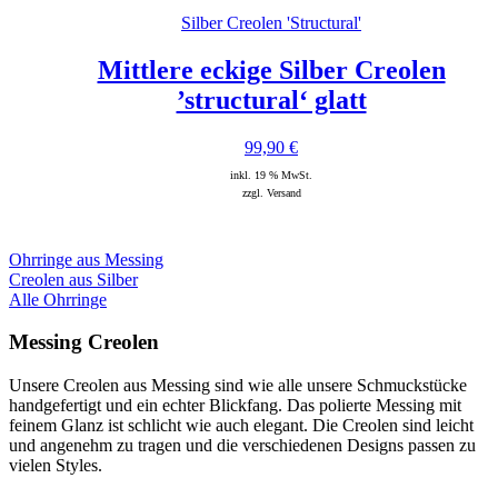
Silber Creolen 'Structural'
Mittlere eckige Silber Creolen
’structural‘ glatt
99,90
€
inkl. 19 % MwSt.
zzgl. Versand
Ohrringe aus Messing
Creolen aus Silber
Alle Ohrringe
Messing Creolen
Unsere Creolen aus Messing sind wie alle unsere Schmuckstücke
handgefertigt und ein echter Blickfang. Das polierte Messing mit
feinem Glanz ist schlicht wie auch elegant. Die Creolen
s
ind
le
icht
und
ang
ene
hm
z
u
tr
agen und die verschiedenen Designs
passen zu
vielen Styles.