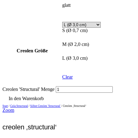
glatt
S (Ø 0,7 cm)
M (Ø 2,0 cm)
Creolen Größe
L (Ø 3,0 cm)
Clear
Creolen 'Structural' Menge
In den Warenkorb
Start
/
Cola Structural
/
Silber Creolen 'Structural'
/ Creolen ‚Structural‘
Zoom
creolen ‚structural‘