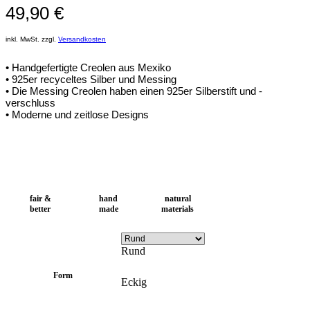
49,90
€
inkl. MwSt. zzgl.
Versandkosten
• Handgefertigte Creolen aus Mexiko
• 925er recyceltes Silber und Messing
• Die Messing Creolen haben einen 925er Silberstift und -
verschluss
• Moderne und zeitlose Designs
fair &
hand
natural
better
made
materials
Rund
Form
Eckig