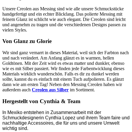
Unsere Creolen aus Messing sind wie alle unsere Schmuckstücke
handgefertigt und ein echter Blickfang. Das polierte Messing mit
feinem Glanz ist schlicht wie auch elegant. Die Creolen
s
ind
le
icht
und
ang
ene
hm
z
u
tr
agen und die verschiedenen Designs
passen zu
vielen Styles.
Von Glanz zu Glorie
Wir sind ganz vernarrt in dieses Material, weil sich der Farbton nach
und nach verändert. Am Anfang
glänzt es in warmen, hellen
Goldtönen. Mit der Zeit wird es etwas matter und dunkler, ebenso
wie es mit Silber passiert. Wir finden jede Farbentwicklung dieses
Materials wirklich wunderschön. Falls es dir zu dunkel werden
sollte, kannst du es einfach mit einem Tuch aufpolieren. Es glänzt
dann wie am ersten Tag!
Neben den Messing Creolen haben wir
außerdem auch
Creolen aus Silber
im Sortiment.
Hergestellt von Cynthia & Team
In Mexiko entstehen in Zusammenarbeit mit der
Schmuckdesignerin Cynthia Lopez und ihrem Team faire und
nachhaltige Accessoires, die für uns und unsere Umwelt
wichtig sind.