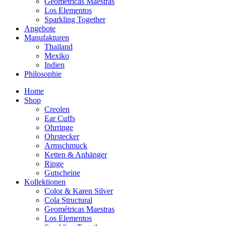
Geométricas Maestras
Los Elementos
Sparkling Together
Angebote
Manufakturen
Thailand
Mexiko
Indien
Philosophie
Home
Shop
Creolen
Ear Cuffs
Ohrringe
Ohrstecker
Armschmuck
Ketten & Anhänger
Ringe
Gutscheine
Kollektionen
Color & Karen Silver
Cola Structural
Geométricas Maestras
Los Elementos