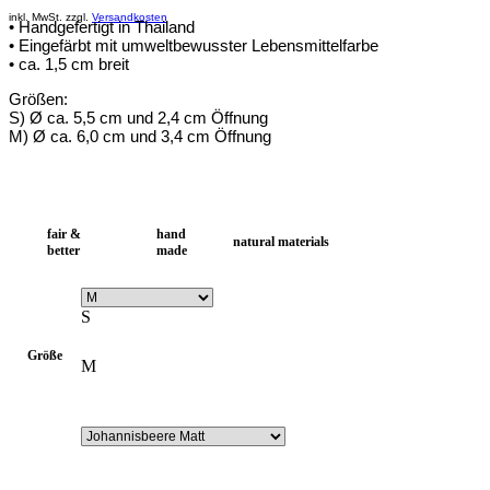
inkl. MwSt. zzgl.
Versandkosten
• Handgefertigt in Thailand
• Eingefärbt mit umweltbewusster Lebensmittelfarbe
• ca. 1,5 cm breit
Größen:
S) Ø ca. 5,5 cm und 2,4 cm Öffnung
M) Ø ca. 6,0 cm und 3,4 cm Öffnung
fair &
hand
natural materials
better
made
S
Größe
M