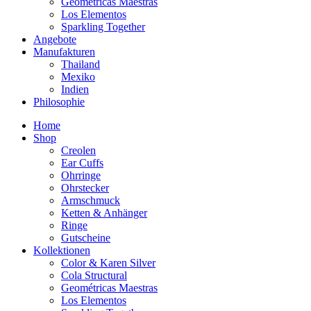
Geométricas Maestras
Los Elementos
Sparkling Together
Angebote
Manufakturen
Thailand
Mexiko
Indien
Philosophie
Home
Shop
Creolen
Ear Cuffs
Ohrringe
Ohrstecker
Armschmuck
Ketten & Anhänger
Ringe
Gutscheine
Kollektionen
Color & Karen Silver
Cola Structural
Geométricas Maestras
Los Elementos