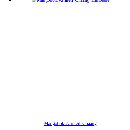
Mangoholz Armreif 'Chaang'