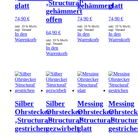
‚Structural‘
glatt
gehämmert
glatt
gehämmert
offen
74,90
€
74,90
€
74,90
€
inkl. 19 % MwSt.
inkl. 19 % MwSt.
inkl. 19 % MwSt.
zzgl. Versand
zzgl. Versand
zzgl. Versand
64,90
€
In den
In den
In den
Warenkorb
Warenkorb
Warenkorb
inkl. 19 % MwSt.
zzgl. Versand
In den
Warenkorb
Silber
Silber
Messing
Messing
Ohrstecker
Ohrstecker
Ohrstecker
Ohrsteck
‚Structural‘
‚Structural‘
‚Structural‘
‚Structur
gestrichen
gezwirbelt
glatt
gestriche