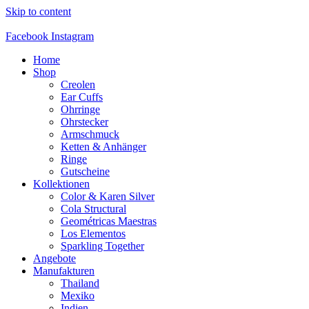
Skip to content
Facebook
Instagram
Home
Shop
Creolen
Ear Cuffs
Ohrringe
Ohrstecker
Armschmuck
Ketten & Anhänger
Ringe
Gutscheine
Kollektionen
Color & Karen Silver
Cola Structural
Geométricas Maestras
Los Elementos
Sparkling Together
Angebote
Manufakturen
Thailand
Mexiko
Indien