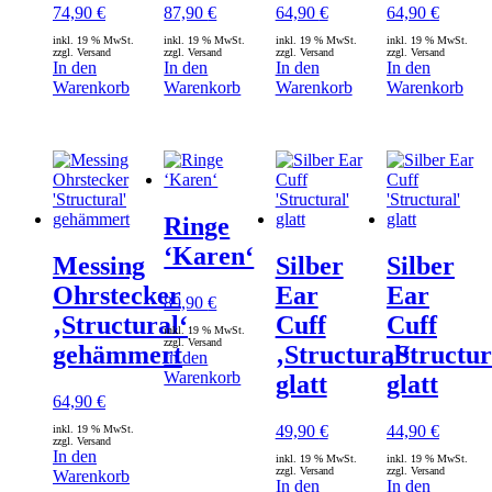
74,90
€
87,90
€
64,90
€
64,90
€
inkl. 19 % MwSt.
inkl. 19 % MwSt.
inkl. 19 % MwSt.
inkl. 19 % MwSt.
zzgl. Versand
zzgl. Versand
zzgl. Versand
zzgl. Versand
In den
In den
In den
In den
Warenkorb
Warenkorb
Warenkorb
Warenkorb
Ringe
‘Karen‘
Messing
Silber
Silber
Ohrstecker
Ear
Ear
89,90
€
‚Structural‘
Cuff
Cuff
inkl. 19 % MwSt.
zzgl. Versand
gehämmert
‚Structural‘
‚Structur
In den
Warenkorb
glatt
glatt
64,90
€
49,90
€
44,90
€
inkl. 19 % MwSt.
zzgl. Versand
In den
inkl. 19 % MwSt.
inkl. 19 % MwSt.
zzgl. Versand
zzgl. Versand
Warenkorb
In den
In den