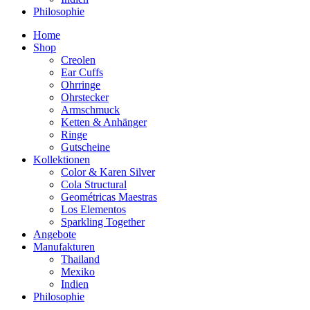
Philosophie
Home
Shop
Creolen
Ear Cuffs
Ohrringe
Ohrstecker
Armschmuck
Ketten & Anhänger
Ringe
Gutscheine
Kollektionen
Color & Karen Silver
Cola Structural
Geométricas Maestras
Los Elementos
Sparkling Together
Angebote
Manufakturen
Thailand
Mexiko
Indien
Philosophie